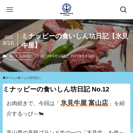
ミナッピーの食いしん坊日記【氷見
2023
9/16
牛屋】
2023年9月13日
2023年9月16日
食いしん坊日記
ホーム
食いしん坊日記
ミナッピーの食いしん坊日記 No.12
氷見牛屋 富山店
お肉続きで、今回は「
」を紹
介するっぴ～🐄
富山県の高級ブランド牛の一つ「氷見牛」を使っ